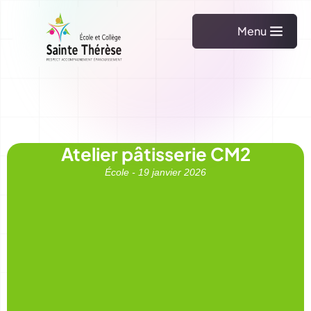
Menu
Atelier pâtisserie CM2
École -
19 janvier 2026