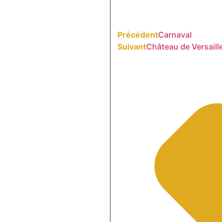
Précédent
Carnaval
Suivant
Château de Versaill